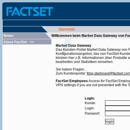
Startseite
News:
Willkommen beim Market Data Gateway von Fa
About FactSet
>>
Market Data Gateway
Das Kunden-Portal Market Data Gateway von Fac
Konfigurationsangebot, das von FactSet-Kunde
können hier z.B. Informationen über Produkte 
bearbeiten und Statistiken einsehen.
Sie haben Fragen...
Zum Kundenportal:
fdsg.starboard@factset.co
FactSet Employees
Access for FactSet Employ
VPN settings if you are not presented with the 
Login:
Kunde:
Login:
Passwort: