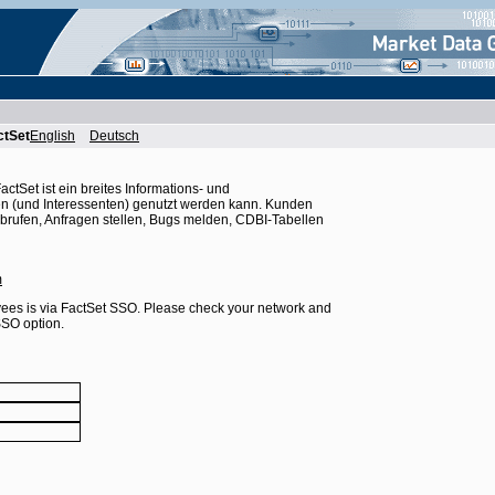
ctSet
English
Deutsch
tSet ist ein breites Informations- und
n (und Interessenten) genutzt werden kann. Kunden
abrufen, Anfragen stellen, Bugs melden, CDBI-Tabellen
m
ees is via FactSet SSO. Please check your network and
SSO option.